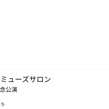
経ミューズサロン
記念公演
ラ
