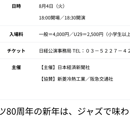
日時
8月4日（火）

18:00開場／18:30開演
入場料
一般＝4,000円／U29＝2,500円（小学生以
チケット
日経公演事務局 TEL：０３－５２２７－４２２
主催
【主催】日本経済新聞社
【協賛】新菱冷熱工業／阪急交通社
ツ80周年の新年は、ジャズで味