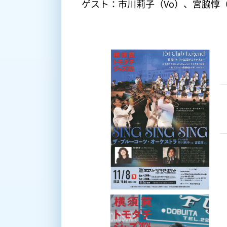
ゲスト：市川莉子（Vo）、宮脇惇（